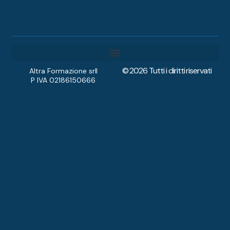
© 2026 Tutti i diritti riservati
Diventa Accompagnatore
Altra Formazione srl
P IVA 02186150666