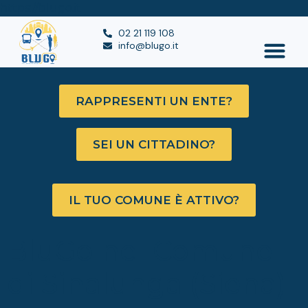
https://blugo.it
02 21 119 108
info@blugo.it
RAPPRESENTI UN ENTE?
SEI UN CITTADINO?
IL TUO COMUNE È ATTIVO?
BluGo nel Comune
di Sinalunga (Siena)