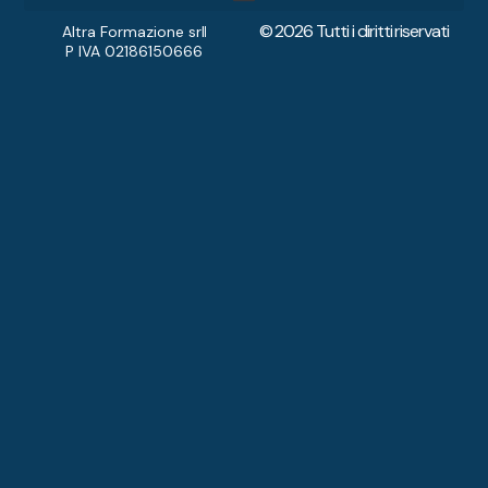
© 2026 Tutti i diritti riservati
Diventa Accompagnatore
Altra Formazione srl
P IVA 02186150666