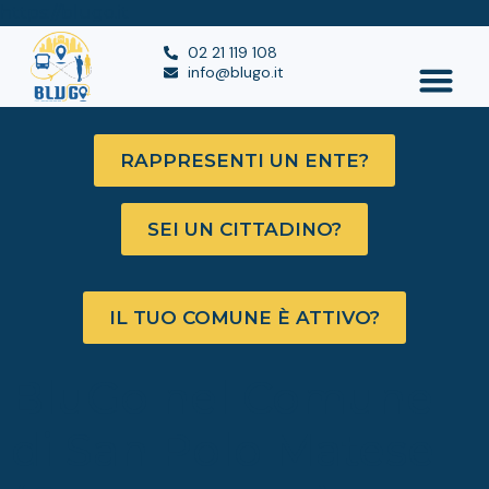
https://blugo.it
02 21 119 108
info@blugo.it
RAPPRESENTI UN ENTE?
SEI UN CITTADINO?
IL TUO COMUNE È ATTIVO?
BluGo nel Comune
di San Polo Matese