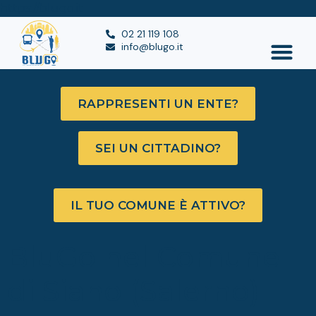
https://blugo.it
02 21 119 108
info@blugo.it
RAPPRESENTI UN ENTE?
SEI UN CITTADINO?
IL TUO COMUNE È ATTIVO?
BluGo nel Comune
di Siano (Salerno)