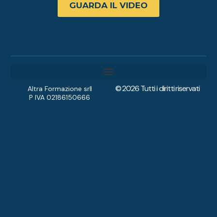
GUARDA IL VIDEO
© 2026 Tutti i diritti riservati
Diventa Accompagnatore
Altra Formazione srl
P IVA 02186150666