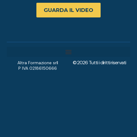
GUARDA IL VIDEO
© 2026 Tutti i diritti riservati
Diventa Accompagnatore
Altra Formazione srl
P IVA 02186150666