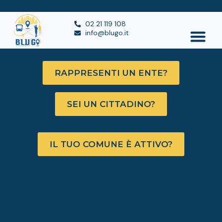
https://blugo.it
02 21 119 108
info@blugo.it
RAPPRESENTI UN ENTE?
SEI UN CITTADINO?
IL TUO COMUNE È ATTIVO?
BluGo nel Comune
di Sturno (Avellino)