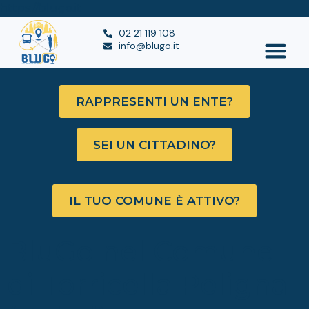
https://blugo.it
02 21 119 108
info@blugo.it
RAPPRESENTI UN ENTE?
SEI UN CITTADINO?
IL TUO COMUNE È ATTIVO?
BluGo nel Comune
di Torricella Peligna