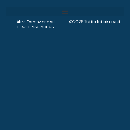
© 2026 Tutti i diritti riservati
Diventa Accompagnatore
Altra Formazione srl
P IVA 02186150666