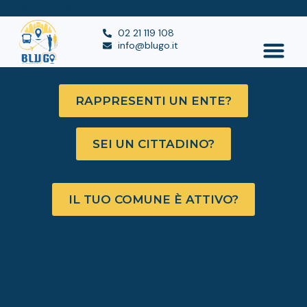
https://blugo.it
02 21 119 108
info@blugo.it
RAPPRESENTI UN ENTE?
SEI UN CITTADINO?
IL TUO COMUNE È ATTIVO?
BluGo nel Comune
di Vigarano