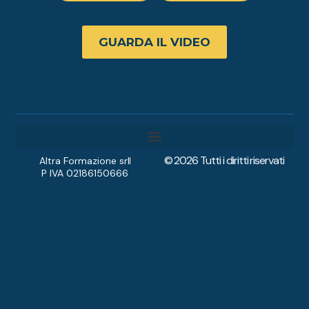
GUARDA IL VIDEO
© 2026 Tutti i diritti riservati
Diventa Accompagnatore
Altra Formazione srl
P IVA 02186150666