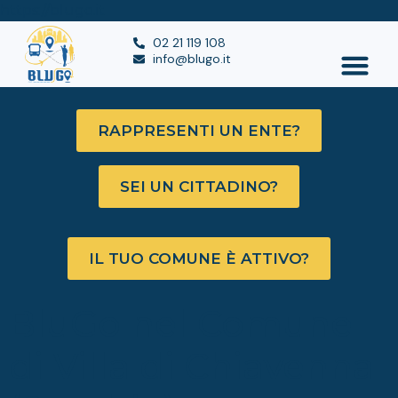
https://blugo.it
02 21 119 108
info@blugo.it
RAPPRESENTI UN ENTE?
SEI UN CITTADINO?
IL TUO COMUNE È ATTIVO?
BluGo nel Comune
di Villa di Chiavenna